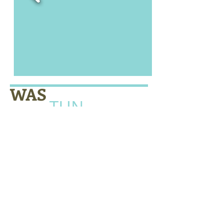
WAS
TUN
BEI UNS
ausgedehnte Wanderungen
Besuch Schaukäserei Stein