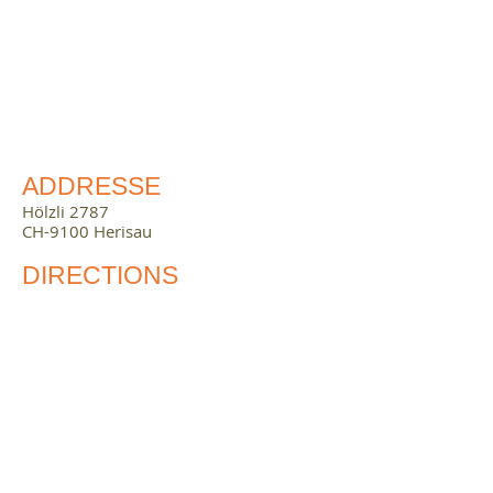
ADDRESSE
Hölzli 2787
CH-9100 Herisau
DIRECTIONS
Autobahn A1 bis Gossau SG. Danach
Hauptstrasse bis Herisau.
ZUG & BUS
Ab Bahnhof Herisau Bus Nr. 175 bis
Herisau, Cilander. Von dort Fussmarsch
von cirka 10 Minuten.